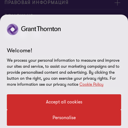
О нас
ПРАВОВАЯ ИНФОРМАЦИЯ
Офисы
Политика конфиденциальности
FOLLOW US
Карьера
Политика cookies
Ограничение ответственности
Welcome!
Карта сайта
© 2026 ТОО "Grant Thornton" – Все права защищены. Член
We process your personal information to measure and improve
Настройки файлов cookie
Grant Thornton International Ltd. Все ссылки на Grant Thornton
our sites and service, to assist our marketing campaigns and to
относятся к бренду, под которым ведут свою деятельность
provide personalised content and advertising. By clicking the
button on the right, you can exercise your privacy rights. For
фирмы – члены Grant Thornton, и подразумевают одну или
more information see our privacy notice
Cookie Policy
более фирм-членов, в зависимости от контекста. Grant
Thornton Интернешнл и фирмы-члены организации не являются
международным партнерством. Все фирмы-члены
Accept all cookies
осуществляют свою деятельность независимо друг от друга и
не несут ответственность за деятельность друг друга. Grant
Thornton Интернешнл не оказывает услуг клиентам.
Personalise